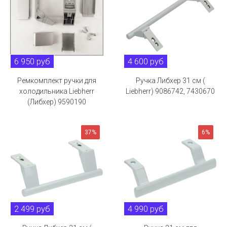
6 950 руб
4 600 руб
Ремкомплект ручки для
Ручка Либхер 31 см (
холодильника Liebherr
Liebherr) 9086742, 7430670
(Либхер) 9590190
37%
6%
2 499 руб
4 990 руб