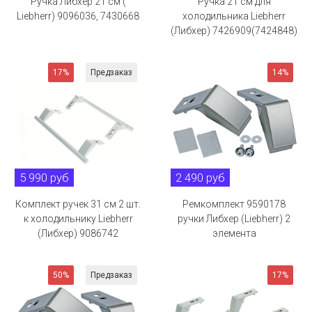
Ручка Либхер 21 см (
Ручка 21 см для
Liebherr) 9096036, 7430668
холодильника Liebherr
(Либхер) 7426909(7424848)
17%
Предзаказ
14%
5 990 руб
2 490 руб
Комплект ручек 31 см 2 шт.
Ремкомплект 9590178
к холодильнику Liebherr
ручки Либхер (Liebherr) 2
(Либхер) 9086742
элемента
50%
Предзаказ
17%