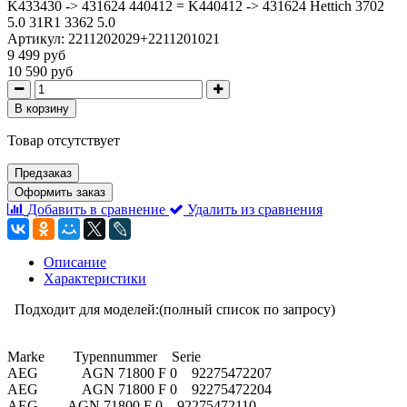
K433430 -> 431624 440412 = K440412 -> 431624 Hettich 3702
5.0 31R1 3362 5.0
Артикул:
2211202029+2211201021
9 499 руб
10 590 руб
В корзину
Товар отсутствует
Предзаказ
Оформить заказ
Добавить в сравнение
Удалить из сравнения
Описание
Характеристики
Подходит для моделей:(полный список по запросу)
Marke Typennummer Serie
AEG AGN 71800 F 0 92275472207
AEG AGN 71800 F 0 92275472204
AEG AGN 71800 F 0 92275472110