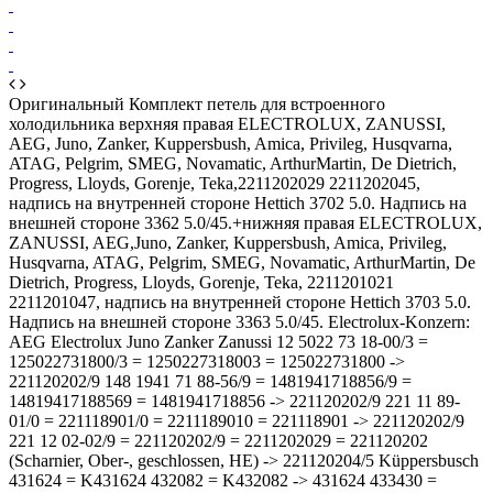
Оригинальный Комплект петель для встроенного
холодильника верхняя правая ELECTROLUX, ZANUSSI,
AEG, Juno, Zanker, Kuppersbush, Amica, Privileg, Husqvarna,
ATAG, Pelgrim, SMEG, Novamatic, ArthurMartin, De Dietrich,
Progress, Lloyds, Gorenje, Teka,2211202029 2211202045,
надпись на внутренней стороне Hettich 3702 5.0. Надпись на
внешней стороне 3362 5.0/45.+нижняя правая ELECTROLUX,
ZANUSSI, AEG,Juno, Zanker, Kuppersbush, Amica, Privileg,
Husqvarna, ATAG, Pelgrim, SMEG, Novamatic, ArthurMartin, De
Dietrich, Progress, Lloyds, Gorenje, Teka, 2211201021
2211201047, надпись на внутренней стороне Hettich 3703 5.0.
Надпись на внешней стороне 3363 5.0/45. Electrolux-Konzern:
AEG Electrolux Juno Zanker Zanussi 12 5022 73 18-00/3 =
125022731800/3 = 1250227318003 = 125022731800 ->
221120202/9 148 1941 71 88-56/9 = 1481941718856/9 =
14819417188569 = 1481941718856 -> 221120202/9 221 11 89-
01/0 = 221118901/0 = 2211189010 = 221118901 -> 221120202/9
221 12 02-02/9 = 221120202/9 = 2211202029 = 221120202
(Scharnier, Ober-, geschlossen, HE) -> 221120204/5 Küppersbusch
431624 = K431624 432082 = K432082 -> 431624 433430 =