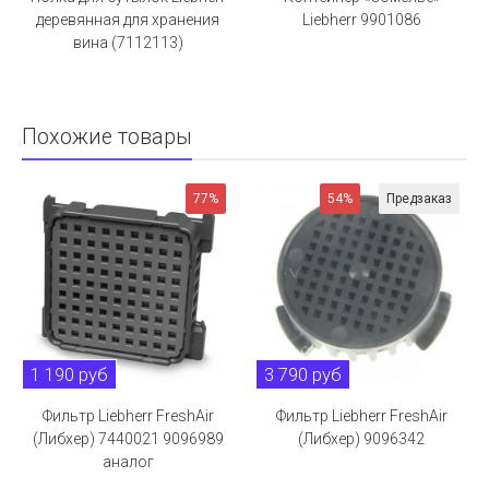
деревянная для хранения
Liebherr 9901086
вина (7112113)
Похожие товары
77%
54%
Предзаказ
1 190 руб
3 790 руб
Фильтр Liebherr FreshAir
Фильтр Liebherr FreshAir
(Либхер) 7440021 9096989
(Либхер) 9096342
аналог