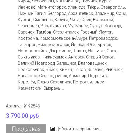
Киров, Чебоксары, Калининград, Брянск, Курск,
Иваново, Магнитогорск, Улан-Удэ, Тверь, Ставрополь,
Нижний Тагил, Белгород, Архангельск, Владимир, Сочи,
Курган, Смоленск, Калуга, Чита, Орёл, Волжский,
Череповец, Владикавказ, Мурманск, Сургут, Вологда,
Саранск, Тамбов, Стерлитамак, Грозный, Якутск,
Кострома, Комсомольск-на-Амуре, Петрозаводск,
Таганрог, Нижневартовск, Йошкар-Ола, Братск,
Новороссийск, Дзержинск, Шахты, Нальчик, Орск,
Сыктывкар, Нижнекамск, Ангарск, Старый Оскол,
Великий Новгород, Балашиха, Благовещенск,
Прокопьевск, Бийск, Химки, Псков, Энгельс, Рыбинск,
Балаково, Северодвинск, Армавир, Подольск,
Королёв, Южно-Сахалинск, Петропавловск-
Камчатский, Сызрань....
Артикул:
9192546
3 790.00 руб
Предзаказ
Добавить в сравнение