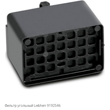
Фильтр угольный Liebherr 9192546