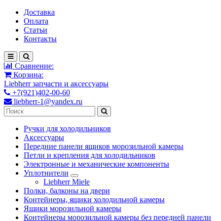
Доставка
Оплата
Статьи
Контакты
Сравнение:
Корзина:
Liebherr запчасти и аксессуары
+7(921)402-00-60
liebherr-1@yandex.ru
Ручки для холодильников
Аксессуары
Передние панели ящиков морозильной камеры
Петли и крепления для холодильников
Электронные и механические компоненты
Уплотнители
Liebherr Miele
Полки, балконы на двери
Контейнеры, ящики холодильной камеры
Ящики морозильной камеры
Контейнеры морозильной камеры без передней панели