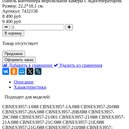
Панель контейнера морозильной камеры с льдогенератором.
Размер: 22,2*18,1 см.
Артикул:
7432158
8 490 руб
9 400 руб
В корзину
Товар отсутствует
Предзаказ
Оформить заказ
Добавить в сравнение
Удалить из сравнения
Описание
Характеристики
Подходит для моделей:
CBNES3957-1/088 CBNES3957-1A/088 CBNES3957-20/088
CBNES3957-20A/088 CBNES3957-20B/088 CBNES3957-
20C/088 CBNES3957-21/001 CBNES3957-21/088 CBNES3957-
21A/088 CBNES3957-21C/088 CBNES3957-21E/088
CBNES3957-21G/088 CBNES3957-21I/088 CBNES3957-