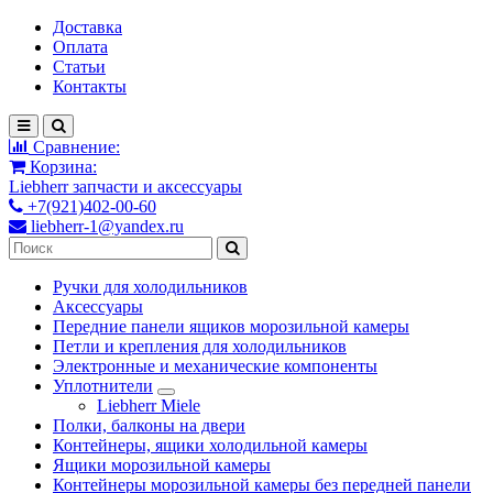
Доставка
Оплата
Статьи
Контакты
Сравнение:
Корзина:
Liebherr запчасти и аксессуары
+7(921)402-00-60
liebherr-1@yandex.ru
Ручки для холодильников
Аксессуары
Передние панели ящиков морозильной камеры
Петли и крепления для холодильников
Электронные и механические компоненты
Уплотнители
Liebherr Miele
Полки, балконы на двери
Контейнеры, ящики холодильной камеры
Ящики морозильной камеры
Контейнеры морозильной камеры без передней панели