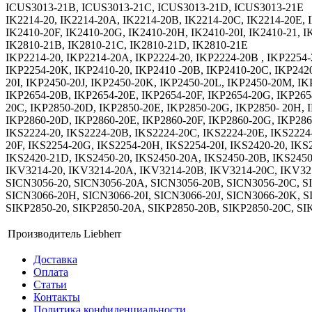
ICUS3013-21B, ICUS3013-21C, ICUS3013-21D, ICUS3013-21E
IK2214-20, IK2214-20A, IK2214-20B, IK2214-20C, IK2214-20E, 
IK2410-20F, IK2410-20G, IK2410-20H, IK2410-20I, IK2410-21, I
IK2810-21B, IK2810-21C, IK2810-21D, IK2810-21E
IKP2214-20, IKP2214-20A, IKP2224-20, IKP2224-20B , IKP2254-
IKP2254-20K, IKP2410-20, IKP2410 -20B, IKP2410-20C, IKP242
20I, IKP2450-20J, IKP2450-20K, IKP2450-20L, IKP2450-20M, IK
IKP2654-20B, IKP2654-20E, IKP2654-20F, IKP2654-20G, IKP265
20C, IKP2850-20D, IKP2850-20E, IKP2850-20G, IKP2850- 20H, 
IKP2860-20D, IKP2860-20E, IKP2860-20F, IKP2860-20G, IKP28
IKS2224-20, IKS2224-20B, IKS2224-20C, IKS2224-20E, IKS2224
20F, IKS2254-20G, IKS2254-20H, IKS2254-20I, IKS2420-20, IKS
IKS2420-21D, IKS2450-20, IKS2450-20A, IKS2450-20B, IKS2450
IKV3214-20, IKV3214-20A, IKV3214-20B, IKV3214-20C, IKV32
SICN3056-20, SICN3056-20A, SICN3056-20B, SICN3056-20C, S
SICN3066-20H, SICN3066-20I, SICN3066-20J, SICN3066-20K, 
SIKP2850-20, SIKP2850-20A, SIKP2850-20B, SIKP2850-20C, SIK
Производитель
Liebherr
Доставка
Оплата
Статьи
Контакты
Политика конфиденциальности