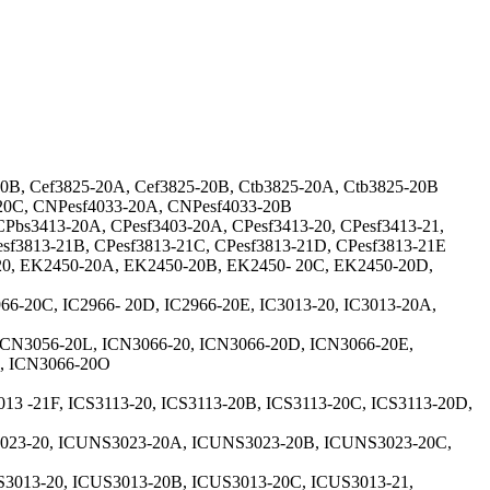
20B, Cef3825-20A, Cef3825-20B, Ctb3825-20A, Ctb3825-20B
20C, CNPesf4033-20A, CNPesf4033-20B
Pbs3413-20A, CPesf3403-20A, CPesf3413-20, CPesf3413-21,
Pesf3813-21B, CPesf3813-21C, CPesf3813-21D, CPesf3813-21E
0, EK2450-20A, EK2450-20B, EK2450- 20C, EK2450-20D,
66-20C, IC2966- 20D, IC2966-20E, IC3013-20, IC3013-20A,
ICN3056-20L, ICN3066-20, ICN3066-20D, ICN3066-20E,
N, ICN3066-20O
13 -21F, ICS3113-20, ICS3113-20B, ICS3113-20C, ICS3113-20D,
023-20, ICUNS3023-20A, ICUNS3023-20B, ICUNS3023-20C,
3013-20, ICUS3013-20B, ICUS3013-20C, ICUS3013-21,