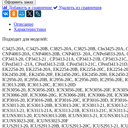
Оформить заказ
Добавить в сравнение
Удалить из сравнения
Описание
Характеристики
Подходит для моделей:
C3425-20A, C3425-20B, C3825-20A, C3825-20B, Cbs3425-20A, C
CNP4003-20A, CNP4003-20B, CNP4033- 20А, CNPef4033-20A, C
CP3413-20, CP3413-21 , CP3413-21A, CP3413-21B, CP3413-21C,
CPesf3413 -21A, CPesf3413-21B, CPesf3413-21C, CPesf3413-21D
EK2254-20, EK2254-20A, EK2254-20B, EK2254-20C, EK2254-20
EK2450-20E, EK2450-20F, EK2450-20G, EK2450-20H, EK2450-
IC2956-20, IC2956-20B, IC2956-20C, IC2956-20D, IC2956-20E, I
IC3013-20B, IC3013-20C, IC3013-20D
ICN3056-20, ICN3056-20D, ICN3056-20E, ICN3056-20F, ICN3056
ICN3066-20F, ICN3066-20G, ICN3066-20H, ICN3066-20I, ICN30
ICP3016-20, ICP3016-20B, ICP3016-20C, ICP3016-20D, ICP3016-
ICS3013-20, ICS3013-20B, ICS3013-20C, ICS3013-21, ICS3013-2
ICS3113-21, ICS3113-21A, ICS3113-21B, ICS3113-21C, ICS3113
ICUNS3013-20, ICUNS3013-20B, ICUNS3013-21, ICUNS3013-2
ICUNS3023-20E, ICUNS3023-20F
ICUS2913-20, ICUS2913-20B, ICUS2913-20C, ICUS2913-21, IC