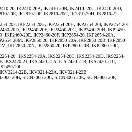
2410-20, IK2410-20A, IK2410-20B, IK2410- 20C, IK2410-20D,
810-20E, IK2810-20F, IK2810-20G, IK2810-20H, IK2810-21,
254-20F, IKP2254-20G, IKP2254-20H, IKP2254-20I, IKP2254-20J,
P2450-20D, IKP2450-20F, IKP2450-20G, IKP2450-20H, IKP2450-
D, IKP2460-20E, IKP2460-20F, IKP2654-20, IKP2654-20A,
KP2654-20M, IKP2850-20, IKP2850-20A, IKP2850-20B, IKP2850-
20M, IKP2850-20N, IKP2860-20, IKP2860-20B, IKP2860-20C,
2254-20 , IKS2254-20A, IKS2254-20C, IKS2254-20D, IKS2254-
F, IKS2420-21, IKS2420-21A, ICS 2420-21B, IKS2420-21C,
KS2450-20I
, IKV3214-22B, IKV3214-23A, IKV3214-23B
N3066-20B, SICN3066-20C, SICN3066-20E, SICN3066-20F,