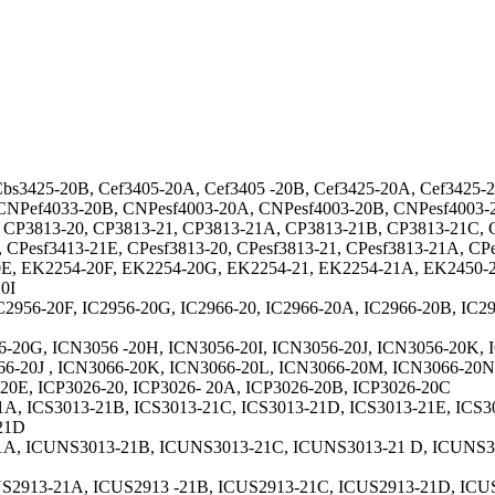
bs3425-20B, Cef3405-20A, Cef3405 -20B, Cef3425-20A, Cef3425-
NPef4033-20B, CNPesf4003-20A, CNPesf4003-20B, CNPesf4003-
 CP3813-20, CP3813-21, CP3813-21A, CP3813-21B, CP3813-21C, C
, CPesf3413-21E, CPesf3813-20, CPesf3813-21, CPesf3813-21A, C
E, EK2254-20F, EK2254-20G, EK2254-21, EK2254-21A, EK2450-2
20I
C2956-20F, IC2956-20G, IC2966-20, IC2966-20A, IC2966-20B, IC29
-20G, ICN3056 -20H, ICN3056-20I, ICN3056-20J, ICN3056-20K, 
66-20J , ICN3066-20K, ICN3066-20L, ICN3066-20M, ICN3066-20
20E, ICP3026-20, ICP3026- 20А, ICP3026-20B, ICP3026-20C
1A, ICS3013-21B, ICS3013-21C, ICS3013-21D, ICS3013-21E, ICS30
-21D
1A, ICUNS3013-21B, ICUNS3013-21C, ICUNS3013-21 D, ICUNS3
US2913-21A, ICUS2913 -21B, ICUS2913-21C, ICUS2913-21D, ICUS