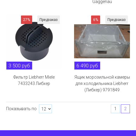
Gaggenau
27%
Предзаказ
6%
Предзаказ
3 500 руб
6 490 руб
Фильтр Liebherr Miele
Ящик морозильной камеры
7433243 Либхер
для холодильника Liebherr
(Либхер) 9791849
Показывать по
1
2