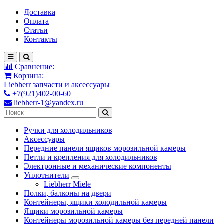
Доставка
Оплата
Статьи
Контакты
Сравнение:
Корзина:
Liebherr запчасти и аксессуары
+7(921)402-00-60
liebherr-1@yandex.ru
Ручки для холодильников
Аксессуары
Передние панели ящиков морозильной камеры
Петли и крепления для холодильников
Электронные и механические компоненты
Уплотнители
Liebherr Miele
Полки, балконы на двери
Контейнеры, ящики холодильной камеры
Ящики морозильной камеры
Контейнеры морозильной камеры без передней панели