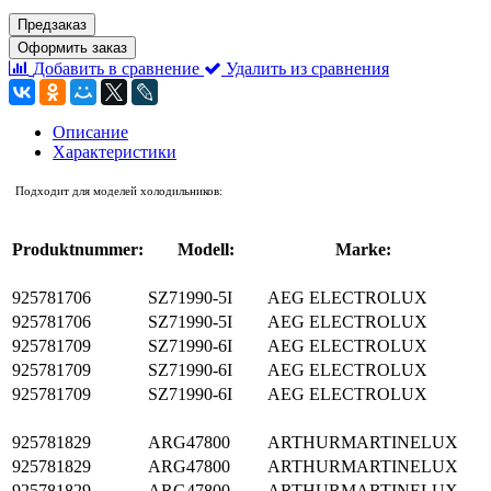
Предзаказ
Оформить заказ
Добавить в сравнение
Удалить из сравнения
Описание
Характеристики
Подходит для моделей холодильников:
Produktnummer:
Modell:
Marke:
925781706
SZ71990-5I
AEG ELECTROLUX
925781706
SZ71990-5I
AEG ELECTROLUX
925781709
SZ71990-6I
AEG ELECTROLUX
925781709
SZ71990-6I
AEG ELECTROLUX
925781709
SZ71990-6I
AEG ELECTROLUX
925781829
ARG47800
ARTHURMARTINELUX
925781829
ARG47800
ARTHURMARTINELUX
925781829
ARG47800
ARTHURMARTINELUX